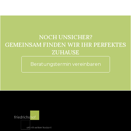
Top 3A
€ 1.330,33/Monat
NOCH UNSICHER?
GEMEINSAM FINDEN WIR IHR PERFEKTES
ZUHAUSE
Beratungstermin vereinbaren